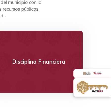
del municipio con la
s recursos públicos,
d..
Ver
Disciplina Financiera
Da clic
Disciplina Financiera