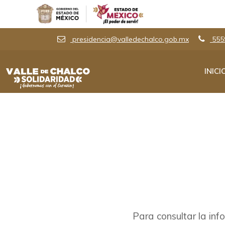
presidencia@valledechalco.gob.mx
555
INICI
Para consultar la in