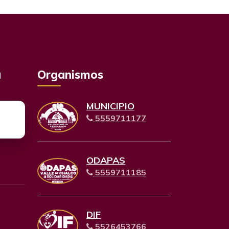
a
Organismos
MUNICIPIO
5559711177
ODAPAS
5559711185
DIF
5526453766