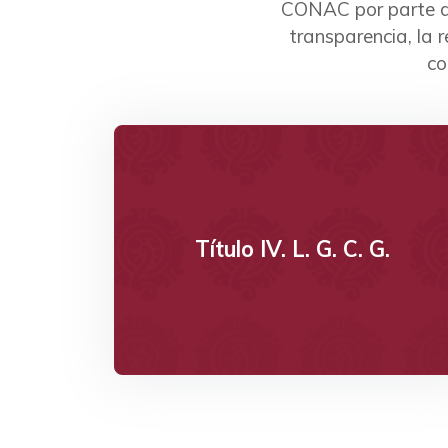
CONAC por parte de 
transparencia, la r
co
Ver
Título IV. L. G. C. G.
Da clic
Título IV. L. G. C. G.