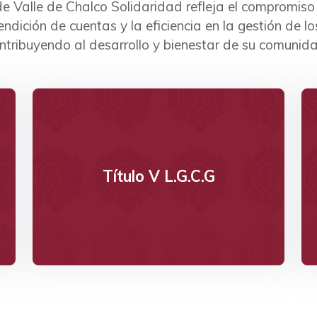
Valle de Chalco Solidaridad refleja el compromiso 
endición de cuentas y la eficiencia en la gestión de lo
ntribuyendo al desarrollo y bienestar de su comunida
Ver
Título V L.G.C.G
Da clic
Título V L.G.C.G