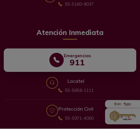
55-5160-8037
Atención Inmediata
Emergencias
911
Locatel
55-5658-1111
Protección Civil
55-5971-4060