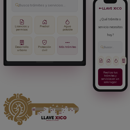
Busca trámites y servicios...
LLAVE XICO
¿Qué trámite o
Licencias y
Predial
Agua
servicio necesitas
permisos
potable
hoy?
Desarrollo
Protección
Más trámites
Buscar...
urbano
civil
Realiza tus
trámites y
servicios en un
solo lugar.