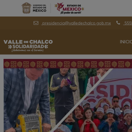
presidencia@valledechalco.gob.mx
555
INICI