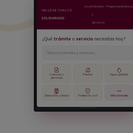
Inicio
Trámites
Programas
Noticia
VALLE DE CHALCO
y
SOLIDARIDAD
Servicios
¿Qué
trámite
o
servicio
necesitas hoy?
Busca trámites y servicios...
Licencias y
Predial
Agua potable
permisos
Desarrollo urbano
Protección civil
Más trámites