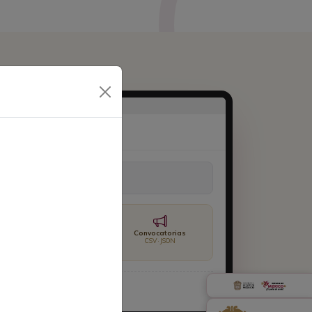
 Chalco
ependencias...
Boletines Publicados
Convocatorias
CSV · JSON
CSV · JSON
nto de la descarga