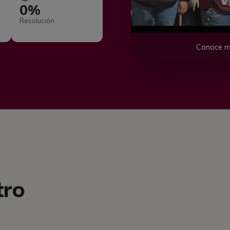
0%
Resolución
Conoce m
tro