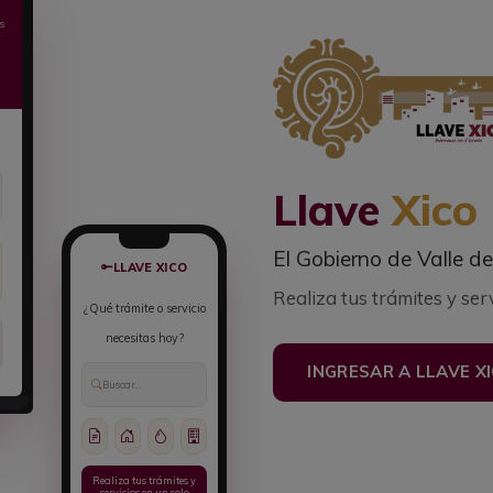
s
Llave
Xico
El Gobierno de Valle d
LLAVE XICO
Realiza tus trámites y serv
¿Qué trámite o servicio
necesitas hoy?
INGRESAR A LLAVE X
Buscar...
Realiza tus trámites y
servicios en un solo