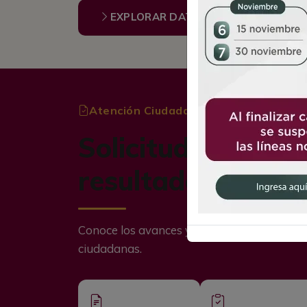
EXPLORAR DATOS ABIERTOS
Atención Ciudadana
Solicitudes atend
resultados visible
Conoce los avances y consulta el estado de 
ciudadanas.