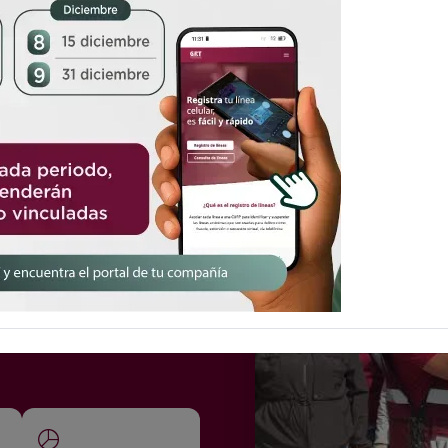
idas,
s
las solicitudes