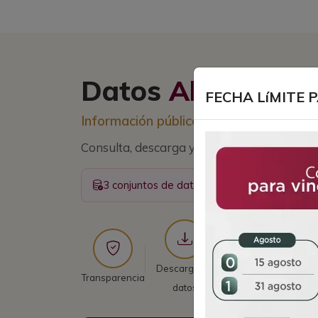
Datos
Abiertos
FECHA LíMITE 
Información pública al alcance de toda
Consulta, descarga y reutiliza datos del Go
3 conjuntos de datos disponibles, en format
Descarga de
Información
Transparencia
datos
actualizada