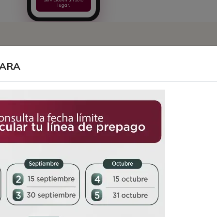
lugar.
PARA
s y todos
Datos Abiertos
Valle de
bierno de Valle de Chalco.
Buscar datos, temas o d
o
CSV
y
JSON
.
Directorio de
Dependencias
CSV · JSON
Actualización automática al mome