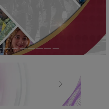
Next
Next